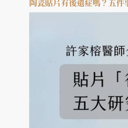
陶瓷貼片有後遺症嗎？五件