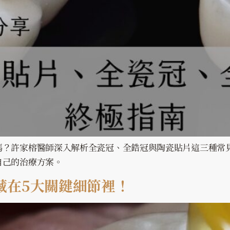
嗎？許家榕醫師深入解析全瓷冠、全鋯冠與陶瓷貼片這三種常
自己的治療方案。
藏在5大關鍵細節裡！