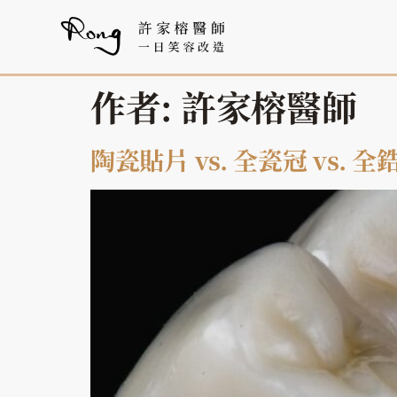
作者:
許家榕醫師
陶瓷貼片 vs. 全瓷冠 vs