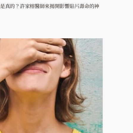
才是真的？許家榕醫師來揭開影響貼片壽命的神