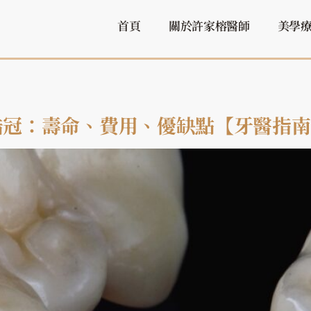
首頁
關於許家榕醫師
美學
. 全鋯冠：壽命、費用、優缺點【牙醫指