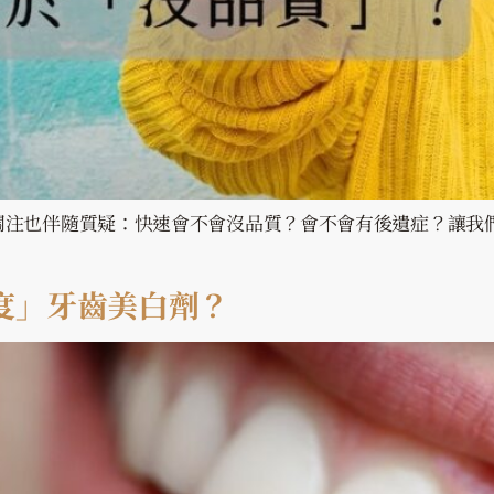
關注也伴隨質疑：快速會不會沒品質？會不會有後遺症？讓我
度」牙齒美白劑？