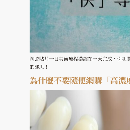
陶瓷貼片一日美齒療程濃縮在一天完成，引起
的迷思！
為什麼不要隨便網購「高濃