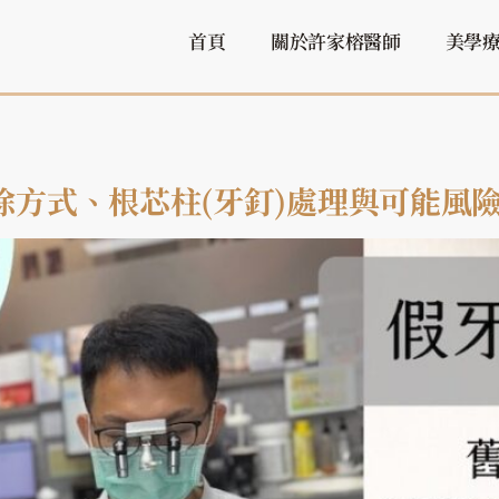
首頁
關於許家榕醫師
美學
方式、根芯柱(牙釘)處理與可能風