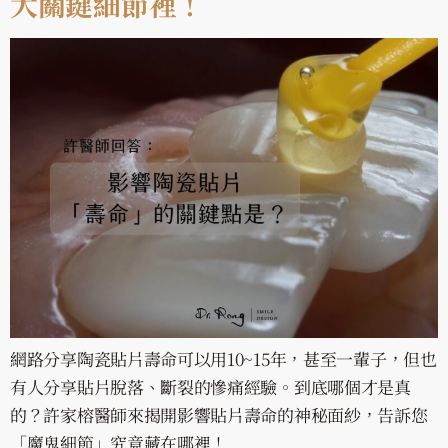
大關鍵細節裡！
網路分享陶瓷貼片壽命可以用10~15年，甚至一輩子，但也
有人分享貼片脫落、斷裂的慘痛經驗。到底哪個才是真
的？許家榕醫師來揭開影響貼片壽命的神秘面紗，告訴您
「魔鬼細節」究竟藏在哪裡！